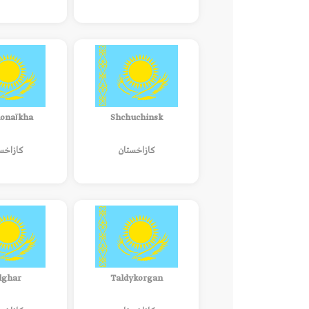
onaīkha
Shchuchinsk
كازاخستان
كازاخس
lghar
Taldykorgan