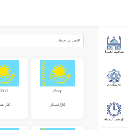
مواعيد الصلاة
الإعدادات
kkol’
Abay
كازاخستان
كازاخس
المواقيت البديلة