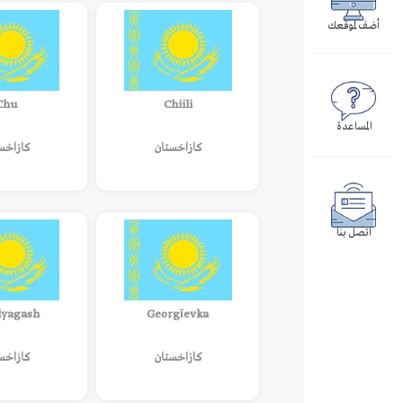
أضف لموقعك
Chu
Chiili
المساعدة
كازاخستان
كازاخس
اتصل بنا
yagash
Georgīevka
كازاخستان
كازاخس