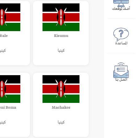
أضف لموقعك
itale
Kisumu
المساعدة
كينيا
كينيا
اتصل بنا
ni Boma
Machakos
كينيا
كينيا