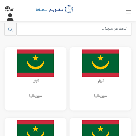
ar
أطار
ألاك
موريتانيا
موريتانيا