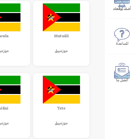
أضف لموقعك
acala
Mutuáli
المساعدة
موزمبيق
موزمب
اتصل بنا
i-Xai
Tete
موزمبيق
موزمب