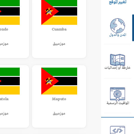
تغيير الموقع
ondo
Cuamba
المدن والدول
موزمبيق
موزمب
خارطة أو إحداثيات
atola
Maputo
المواقيت الرسمية
موزمبيق
موزمب