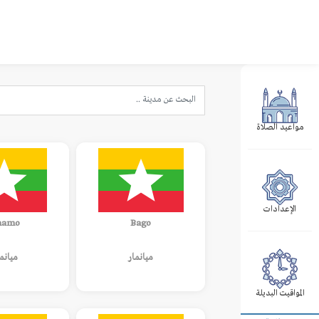
مواعيد الصلاة
الإعدادات
hamo
Bago
ميانمار
ميانم
المواقيت البديلة