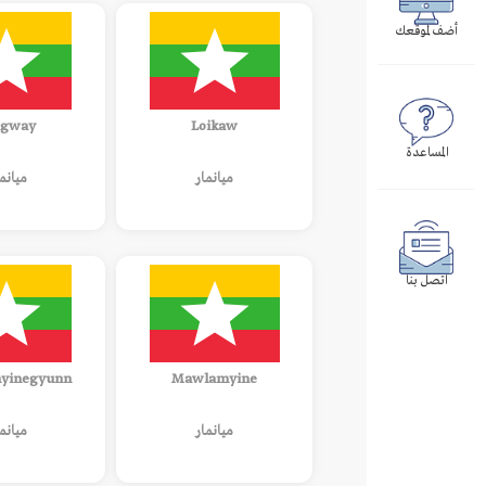
أضف لموقعك
gway
Loikaw
المساعدة
ميانمار
ميانم
اتصل بنا
yinegyunn
Mawlamyine
ميانمار
ميانم