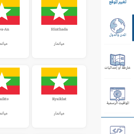
تغيير الموقع
a-An
Hinthada
المدن والدول
ميانمار
ميانم
خارطة أو إحداثيات
aikto
Kyaiklat
المواقيت الرسمية
ميانمار
ميانم