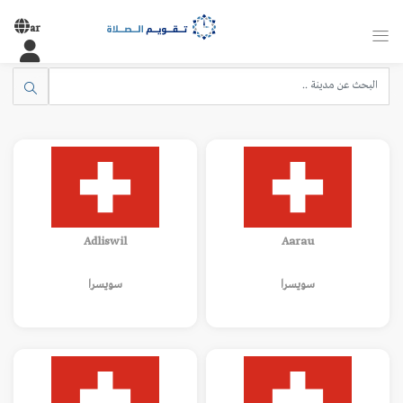
ar
Adliswil
Aarau
سويسرا
سويسرا