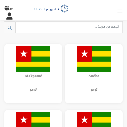
ar
Atakpamé
Aného
توجو
توجو