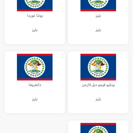
بليز
بونتا غوردا
بليز
بليز
بينكيو فيجو ديل كارمن
دانغريغا
بليز
بليز