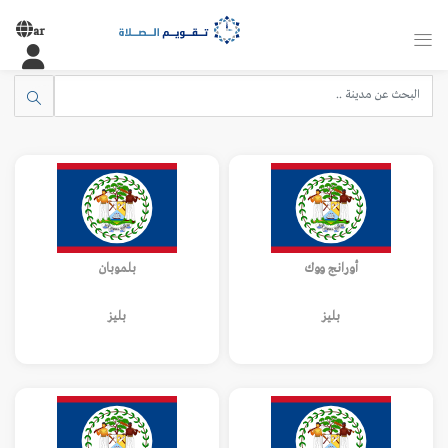
ar
أورانج ووك
بلموبان
بليز
بليز