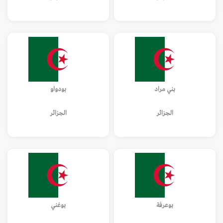
بني مراد
بودواو
الجزائر
الجزائر
بوعرفة
بوغني