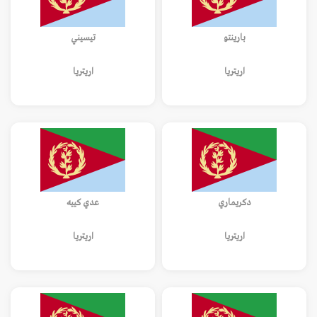
بارينتو
تيسيني
اريتريا
اريتريا
دكريماري
عدي كييه
اريتريا
اريتريا