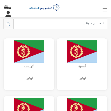
ar
أسمرة
أكورديت
اريتريا
اريتريا