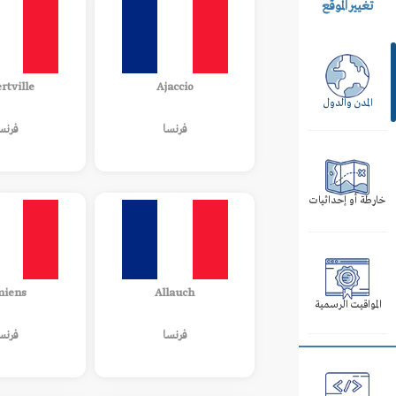
تغيير الموقع
rtville
Ajaccio
المدن والدول
فرنسا
فرنس
خارطة أو إحداثيات
iens
Allauch
المواقيت الرسمية
فرنسا
فرنس