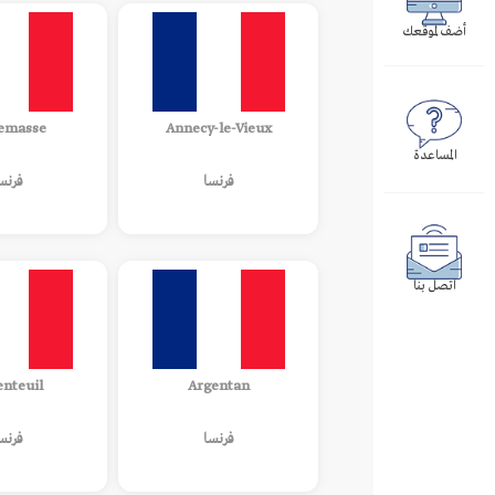
أضف لموقعك
emasse
Annecy-le-Vieux
المساعدة
فرنسا
فرنس
اتصل بنا
enteuil
Argentan
فرنسا
فرنس