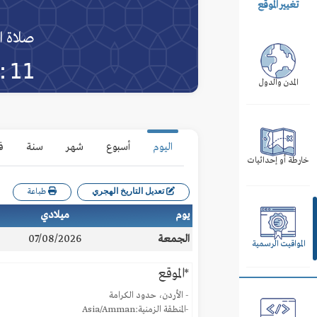
تغيير الموقع
صلاة ا
:11
المدن والدول
اليوم
أسبوع
شهر
سنة
ف
خارطة أو إحداثيات
تعديل التاريخ الهجري
طباعة
يوم
ميلادي
الجمعة
07/08/2026
المواقيت الرسمية
*الموقع
- الأردن، حدود الكرامة
-المنطقة الزمنية:Asia/Amman