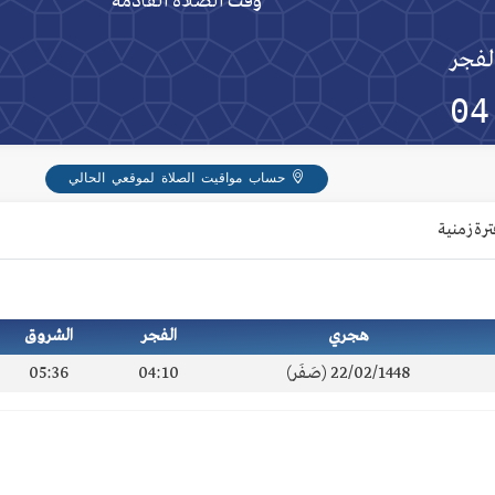
وقت الصلاة القادمة
لفجر
04
حساب مواقيت الصلاة لموقعي الحالي
ترة زمنية
هجري
الفجر
الشروق
22/02/1448 (صَفَر)
04:10
05:36