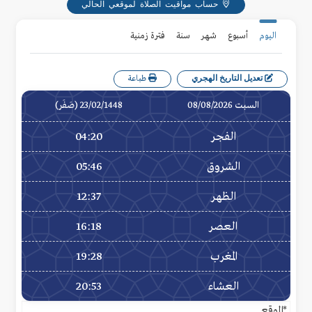
حساب مواقيت الصلاة لموقعي الحالي
اليوم
أسبوع
شهر
سنة
فترة زمنية
تعديل التاريخ الهجري
طباعة
السبت 08/08/2026
23/02/1448 (صَفَر)
الفجر
04:20
الشروق
05:46
الظهر
12:37
العصر
16:18
المغرب
19:28
العشاء
20:53
*الموقع