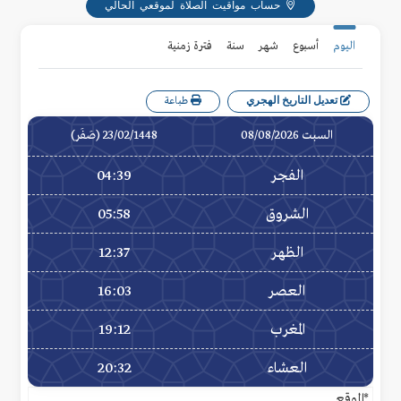
حساب مواقيت الصلاة لموقعي الحالي
اليوم
أسبوع
شهر
سنة
فترة زمنية
تعديل التاريخ الهجري
طباعة
السبت 08/08/2026
23/02/1448 (صَفَر)
الفجر
04:39
الشروق
05:58
الظهر
12:37
العصر
16:03
المغرب
19:12
العشاء
20:32
*الموقع