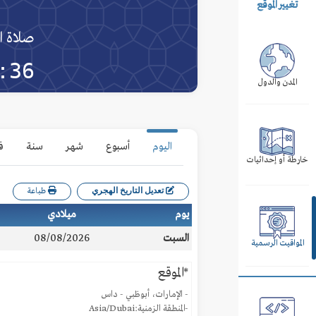
تغيير الموقع
صلاة ا
:36
المدن والدول
اليوم
أسبوع
شهر
سنة
ف
خارطة أو إحداثيات
تعديل التاريخ الهجري
طباعة
يوم
ميلادي
السبت
08/08/2026
المواقيت الرسمية
*الموقع
- الإمارات، أبوظبي - داس
-المنطقة الزمنية:Asia/Dubai