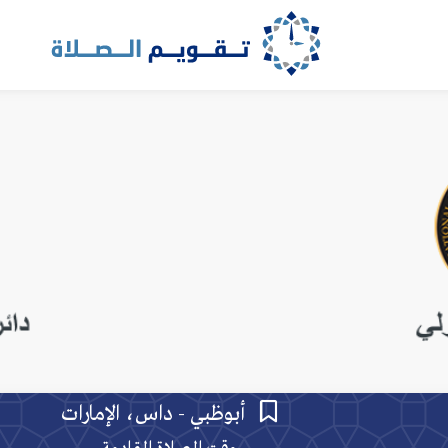
أبوظبي - داس، الإمارات