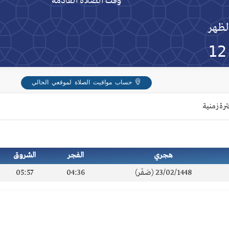
وقت الصلاة القادمة
لظهر
12
حساب مواقيت الصلاة لموقعي الحالي
ترة زمنية
هجري
الفجر
الشروق
23/02/1448 (صَفَر)
04:36
05:57