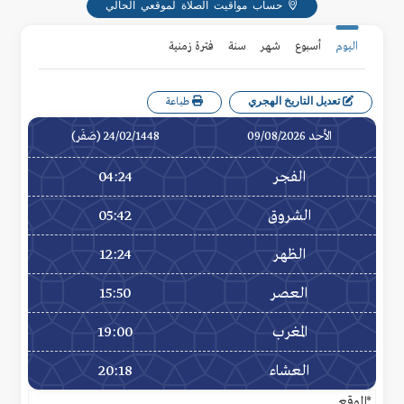
حساب مواقيت الصلاة لموقعي الحالي
اليوم
أسبوع
شهر
سنة
فترة زمنية
تعديل التاريخ الهجري
طباعة
الأحد 09/08/2026
24/02/1448 (صَفَر)
الفجر
04:24
الشروق
05:42
الظهر
12:24
العصر
15:50
المغرب
19:00
العشاء
20:18
*الموقع