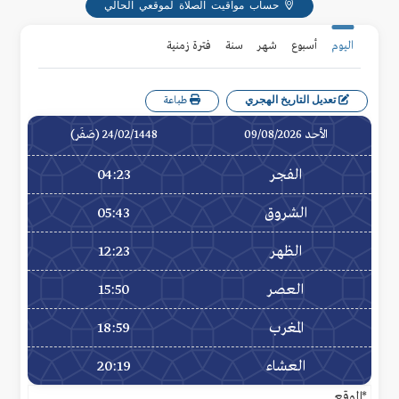
حساب مواقيت الصلاة لموقعي الحالي
اليوم
أسبوع
شهر
سنة
فترة زمنية
تعديل التاريخ الهجري
طباعة
الأحد 09/08/2026
24/02/1448 (صَفَر)
الفجر
04:23
الشروق
05:43
الظهر
12:23
العصر
15:50
المغرب
18:59
العشاء
20:19
*الموقع