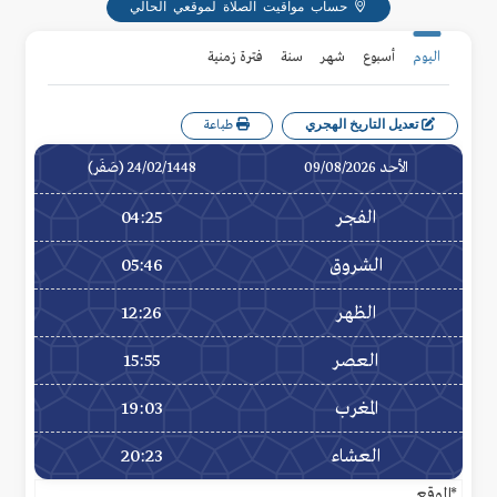
حساب مواقيت الصلاة لموقعي الحالي
اليوم
أسبوع
شهر
سنة
فترة زمنية
تعديل التاريخ الهجري
طباعة
الأحد 09/08/2026
24/02/1448 (صَفَر)
الفجر
04:25
الشروق
05:46
الظهر
12:26
العصر
15:55
المغرب
19:03
العشاء
20:23
*الموقع