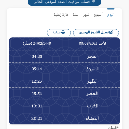
حساب مواقيت الصلاة لموقعي الحالي
اليوم
أسبوع
شهر
سنة
فترة زمنية
تعديل التاريخ الهجري
طباعة
الأحد 09/08/2026
24/02/1448 (صَفَر)
الفجر
04:25
الشروق
05:44
الظهر
12:25
العصر
15:52
المغرب
19:01
العشاء
20:21
*الموقع